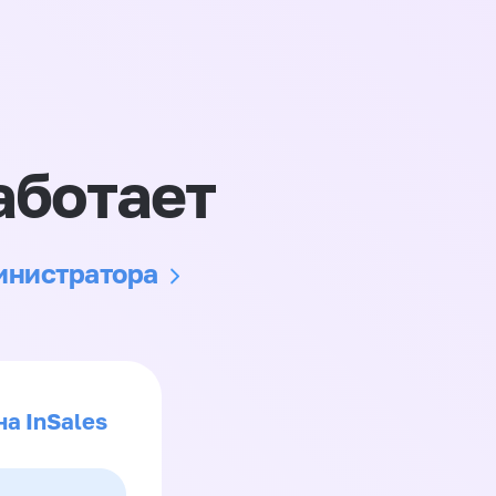
аботает
министратора
на InSales