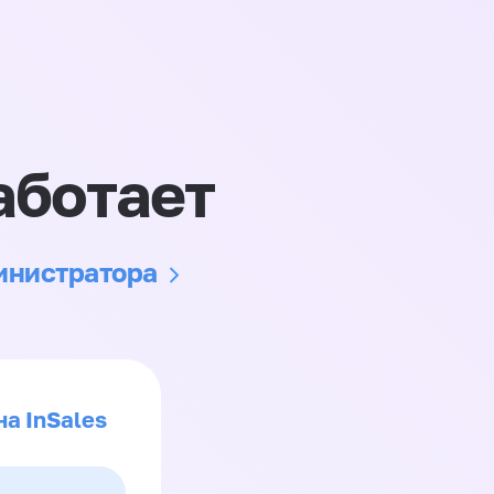
аботает
министратора
на InSales